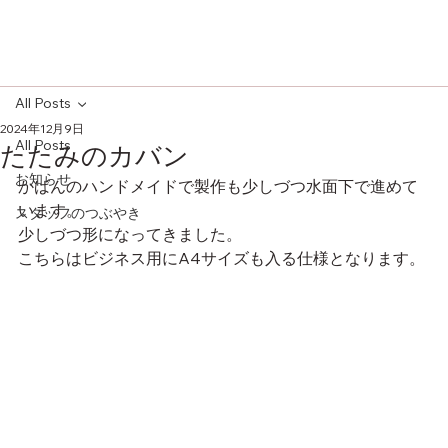
All Posts
2024年12月9日
All Posts
たたみのカバン
お知らせ
かばんのハンドメイドで製作も少しづつ水面下で進めて
います。
スタッフのつぶやき
少しづつ形になってきました。
こちらはビジネス用にA4サイズも入る仕様となります。